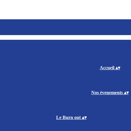
Accueil
▴
▾
Nos évenements
▴
▾
Le Burn out
▴
▾