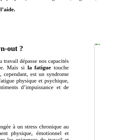
l’aide.
rn-out ?
au travail dépasse nos capacités
tre. Mais si
la fatigue
touche
, cependant, est un syndrome
 fatigue physique et psychique,
ntiments d’impuissance et de
ongée à un stress chronique au
ment physique, émotionnel et
re les exigences du travail et