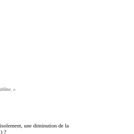
’abîme. »
l’isolement, une diminution de la
) ?