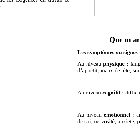
e.
aaa
Que m'arr
Les symptômes ou signes d
Au niveau
physique
: fat
d’appétit, maux de tête, 
Au niveau
cognitif
: diffi
Au niveau
émotionnel
: a
de soi, nervosité, anxiété, p