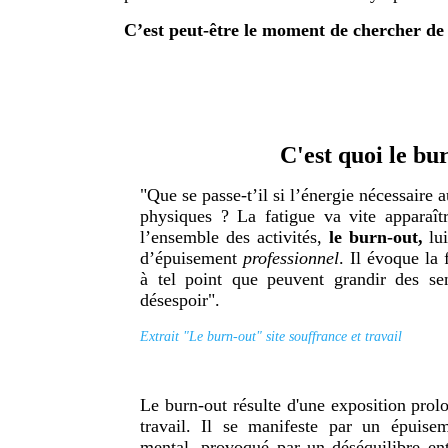
C’est peut-être le moment de chercher de 
C'est quoi le bu
"Que se passe-t’il si l’énergie nécessaire 
physiques ? La fatigue va vite apparaî
l’ensemble des activités,
le burn-out,
lui
d’épuisement
professionnel
. Il évoque la
à tel point que peuvent grandir des se
désespoir".
Extrait "Le burn-out" site souffrance et travail
Le burn-out résulte d'une exposition prol
travail. Il se manifeste par un épuise
mental, provoqué par un déséquilibre ent